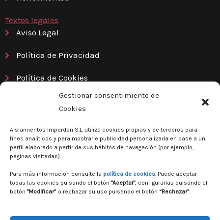
Textos legales
Aviso Legal
Política de Privacidad
Política de Cookies
Gestionar consentimiento de
Contacto
Cookies
P. Las Cumbres C/Torricelli, 21
06400, Don Benito (Badajoz)
Aislamientos Imperdon S.L. utiliza cookies propias y de terceros para
fines analíticos y para mostrarle publicidad personalizada en base a un
perfil elaborado a partir de sus hábitos de navegación (por ejemplo,
924 81 08 91
páginas visitadas).
info@imperdon.com
Para más información consulte la
política de cookies
. Puede aceptar
todas las cookies pulsando el botón
"Aceptar"
, configurarlas pulsando el
F
I
botón
"Modificar”
o rechazar su uso pulsando el botón
“Rechazar”
.
a
n
c
s