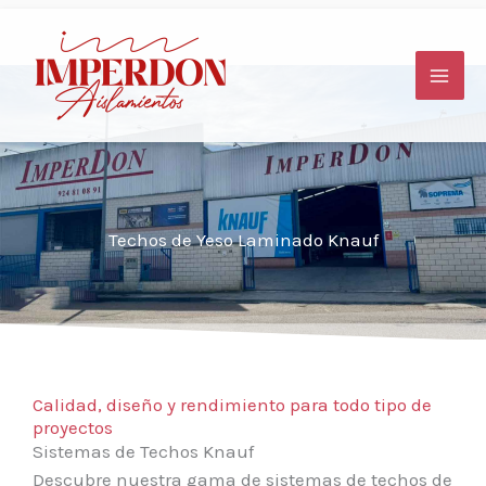
Ir
al
contenido
Techos de Yeso Laminado Knauf
Calidad, diseño y rendimiento para todo tipo de
proyectos
Sistemas de Techos Knauf
Descubre nuestra gama de sistemas de techos de