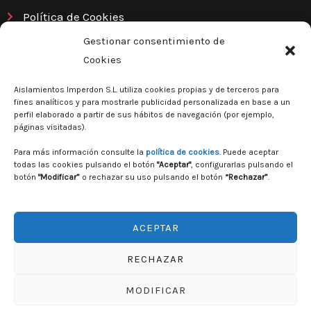
Política de Cookies
Gestionar consentimiento de
Contacto
Cookies
P. Las Cumbres C/Torricelli, 21
06400, Don Benito (Badajoz)
Aislamientos Imperdon S.L. utiliza cookies propias y de terceros para
fines analíticos y para mostrarle publicidad personalizada en base a un
perfil elaborado a partir de sus hábitos de navegación (por ejemplo,
924 81 08 91
páginas visitadas).
info@imperdon.com
Para más información consulte la
política de cookies
. Puede aceptar
todas las cookies pulsando el botón
"Aceptar"
, configurarlas pulsando el
F
I
botón
"Modificar”
o rechazar su uso pulsando el botón
“Rechazar”
.
a
n
c
s
e
t
ACEPTAR
b
a
o
g
Copyright © 2026 Aislamientos ImperDon, SL
RECHAZAR
o
r
k
a
MODIFICAR
Diseño web:
MasComercio
m